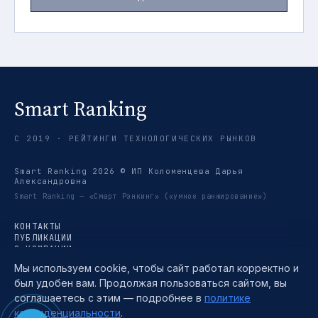
Smart Ranking
С 2019 · РЕЙТИНГИ ТЕХНОЛОГИЧЕСКИХ РЫНКОВ
Smart Ranking 2026 © ИП Коломенцева Дарья
Александровна
Smart Ranking — «Смарт Рэнкинг» («умное ранжирование»)
КОНТАКТЫ
ПУБЛИКАЦИИ
О КОМПАНИИ
РЕЙТИНГИ
Мы используем cookie, чтобы сайт работал корректно и
ТРЕНДЫ
был удобен вам. Продолжая пользоваться сайтом, вы
МЕТОДИКА
TELEGRAM →
соглашаетесь с этим — подробнее в
политике
ПОЛИТИКА КОНФИДЕНЦИАЛЬНОСТИ
конфиденциальности
.
ПОЛЬЗОВАТЕЛЬСКОЕ СОГЛАШЕНИЕ