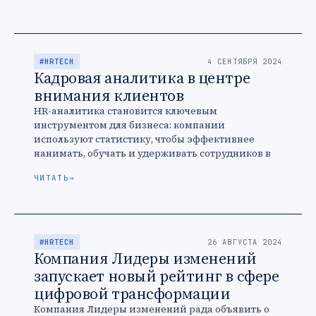
#HRTECH
4 СЕНТЯБРЯ 2024
Кадровая аналитика в центре
внимания клиентов
HR-аналитика становится ключевым
инструментом для бизнеса: компании
используют статистику, чтобы эффективнее
нанимать, обучать и удерживать сотрудников в
условиях кадрового дефицита. Теперь
ЧИТАТЬ
→
аналитические модули — важная составляющая
HRtech-продуктов. Рост спроса на …
#HRTECH
26 АВГУСТА 2024
Компания Лидеры изменений
запускает новый рейтинг в сфере
цифровой трансформации
Компания Лидеры изменений рада объявить о