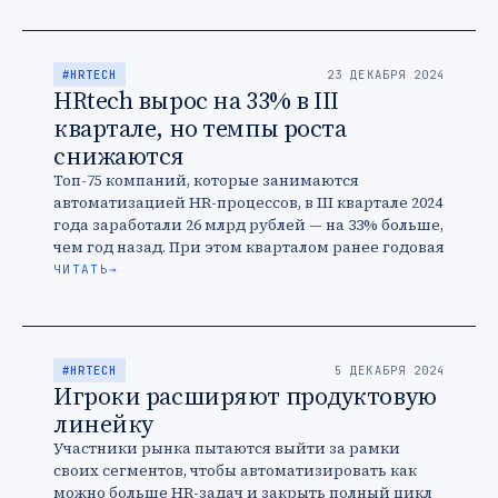
#HRTECH
23 ДЕКАБРЯ 2024
HRtech вырос на 33% в III
квартале, но темпы роста
снижаются
Топ-75 компаний, которые занимаются
автоматизацией HR-процессов, в III квартале 2024
года заработали 26 млрд рублей — на 33% больше,
чем год назад. При этом кварталом ранее годовая
динамика была выше …
ЧИТАТЬ
→
#HRTECH
5 ДЕКАБРЯ 2024
Игроки расширяют продуктовую
линейку
Участники рынка пытаются выйти за рамки
своих сегментов, чтобы автоматизировать как
можно больше HR-задач и закрыть полный цикл