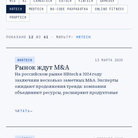
ВСЕ
AI
CARGOTECH
EDTECH
FINTECH
GAMEDEV
HRTECH
MEDTECH
NO-CODE РАЗРАБОТКА
ONLINE FITNESS
PROPTECH
ПОКАЗАНО
12
ИЗ
61
· ФИЛЬТР:
HRTECH
#HRTECH
13 МАРТА 2025
Рынок ждут M&A
На российском рынке HRtech в 2024 году
заключили несколько заметных M&A. Эксперты
ожидают продолжения тренда: компании
объединяют ресурсы, расширяют продуктовые
линейки и укрепляют позиции в условиях
нестабильной экономики.
ЧИТАТЬ
→