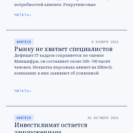
потребностей клиента. Рекрутинговые
платформы заходят в «альтернативную
ЧИТАТЬ
→
занятость», а сервисы для гигов, …
#HRTECH
8 НОЯБРЯ 2024
Рынку не хватает специалистов
Дефицит IT-кадров сохраняется: по оценке
Минцифры, он составляет около 500–700 тысяч
человек. Нехватка персонала влияет на HRtech-
компании: в них заявляют об усиленной
конкуренции за кадры и сложности с тем, чтобы
…
ЧИТАТЬ
→
#HRTECH
30 ОКТЯБРЯ 2024
Инвестклимат остается
замороженным