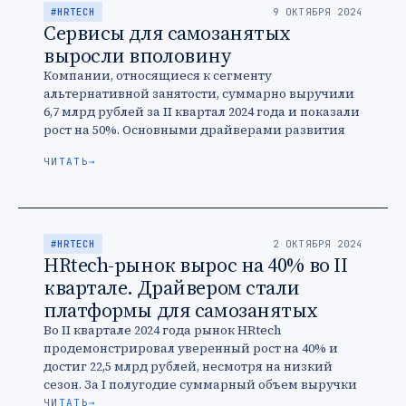
#HRTECH
9 ОКТЯБРЯ 2024
Сервисы для самозанятых
выросли вполовину
Компании, относящиеся к сегменту
альтернативной занятости, суммарно выручили
6,7 млрд рублей за II квартал 2024 года и показали
рост на 50%. Основными драйверами развития
участники рынка называют увеличение числа
ЧИТАТЬ
→
самозанятых …
#HRTECH
2 ОКТЯБРЯ 2024
HRtech-рынок вырос на 40% во II
квартале. Драйвером стали
платформы для самозанятых
Во II квартале 2024 года рынок HRtech
продемонстрировал уверенный рост на 40% и
достиг 22,5 млрд рублей, несмотря на низкий
сезон. За I полугодие суммарный объем выручки
топ-80 компаний составил …
ЧИТАТЬ
→