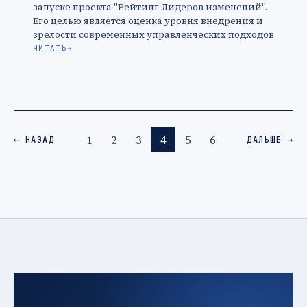
запуске проекта "Рейтинг Лидеров изменений".
Его целью является оценка уровня внедрения и
зрелости современных управленческих подходов
в российских компаниях.&nbsp;О
ЧИТАТЬ
→
рейтинге:&nbsp;&nbsp;Рейтинг "Лидеров
изменений" направлен на …
1
2
3
4
5
6
← НАЗАД
ДАЛЬШЕ →