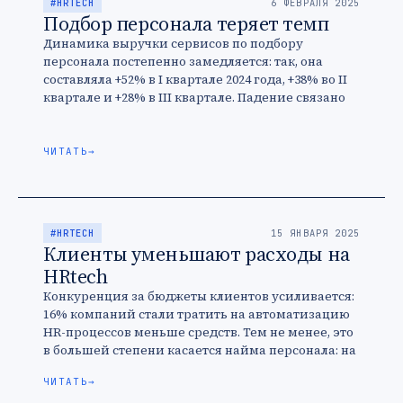
#HRTECH
6 ФЕВРАЛЯ 2025
Подбор персонала теряет темп
Динамика выручки сервисов по подбору
персонала постепенно замедляется: так, она
составляла +52% в I квартале 2024 года, +38% во II
квартале и +28% в III квартале. Падение связано
со снижением …
ЧИТАТЬ
→
#HRTECH
15 ЯНВАРЯ 2025
Клиенты уменьшают расходы на
HRtech
Конкуренция за бюджеты клиентов усиливается:
16% компаний стали тратить на автоматизацию
HR-процессов меньше средств. Тем не менее, это
в большей степени касается найма персонала: на
все, что помогает удерживать сотрудников, …
ЧИТАТЬ
→