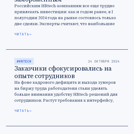
Российским HRtech-компаниям все еще трудно
привлекать инвестиции: как и годом ранее, в I
полугодии 2024 года на рынке состоялось только
две сделки. Эксперты считают, что наибольшие
шансы на привлечение финансирования …
ЧИТАТЬ
→
#HRTECH
24 ОКТЯБРЯ 2024
Заказчики сфокусировались на
опыте сотрудников
На фоне кадрового дефицита и выхода зумеров
на биржу труда работодатели стали уделять
больше внимания удобству HRtech-решений для
сотрудников. Растут требования к интерфейсу,
доступности на разных устройствах и
ЧИТАТЬ
→
возможности персонализации. …